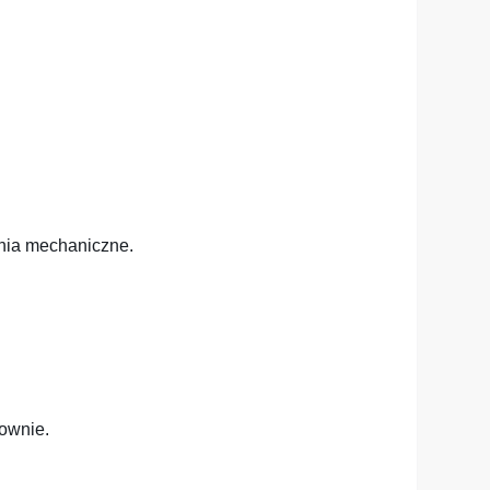
enia mechaniczne.
townie.