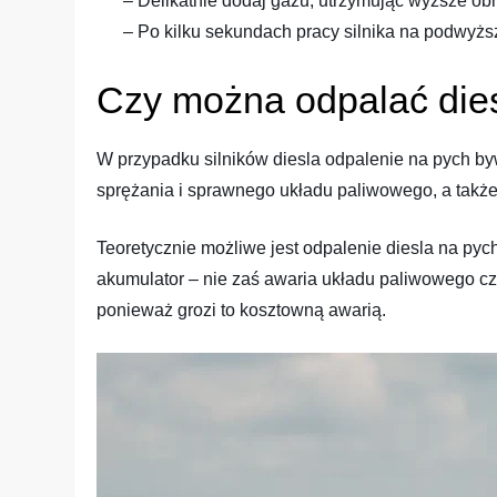
– Delikatnie dodaj gazu, utrzymując wyższe obrot
– Po kilku sekundach pracy silnika na podwyżs
Czy można odpalać die
W przypadku silników diesla odpalenie na pych b
sprężania i sprawnego układu paliwowego, a takż
Teoretycznie możliwe jest odpalenie diesla na pyc
akumulator – nie zaś awaria układu paliwowego c
ponieważ grozi to kosztowną awarią.