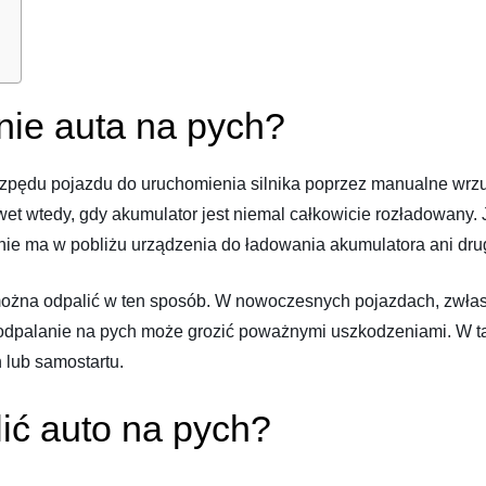
nie auta na pych?
ozpędu pojazdu do uruchomienia silnika poprzez manualne wrzuc
et wtedy, gdy akumulator jest niemal całkowicie rozładowany. 
nie ma w pobliżu urządzenia do ładowania akumulatora ani dru
 można odpalić w ten sposób. W nowoczesnych pojazdach, zw
 odpalanie na pych może grozić poważnymi uszkodzeniami. W t
 lub samostartu.
lić auto na pych?