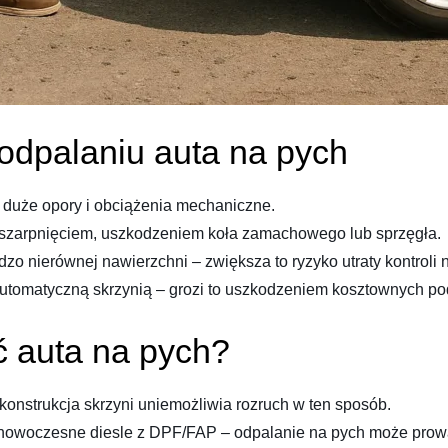
 odpalaniu auta na pych
 duże opory i obciążenia mechaniczne.
o szarpnięciem, uszkodzeniem koła zamachowego lub sprzęgła.
zo nierównej nawierzchni – zwiększa to ryzyko utraty kontroli 
automatyczną skrzynią – grozi to uszkodzeniem kosztownych p
ć auta na pych?
onstrukcja skrzyni uniemożliwia rozruch w ten sposób.
woczesne diesle z DPF/FAP – odpalanie na pych może prowa