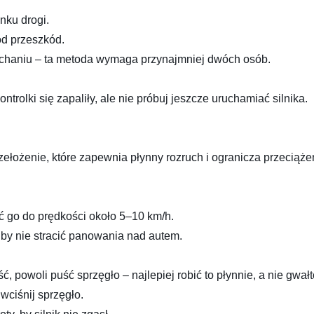
nku drogi.
od przeszkód.
pchaniu – ta metoda wymaga przynajmniej dwóch osób.
ntrolki się zapaliły, ale nie próbuj jeszcze uruchamiać silnika.
rzełożenie, które zapewnia płynny rozruch i ogranicza przeciąż
 go do prędkości około 5–10 km/h.
 by nie stracić panowania nad autem.
powoli puść sprzęgło – najlepiej robić to płynnie, a nie gwał
wciśnij sprzęgło.