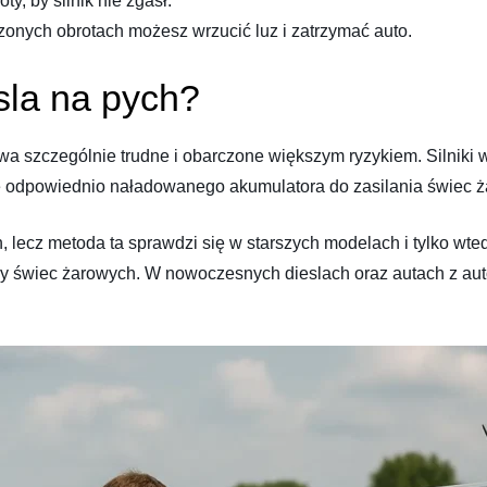
y, by silnik nie zgasł.
zonych obrotach możesz wrzucić luz i zatrzymać auto.
sla na pych?
ywa szczególnie trudne i obarczone większym ryzykiem. Silnik
e odpowiednio naładowanego akumulatora do zasilania świec 
h, lecz metoda ta sprawdzi się w starszych modelach i tylko wt
zy świec żarowych. W nowoczesnych dieslach oraz autach z aut