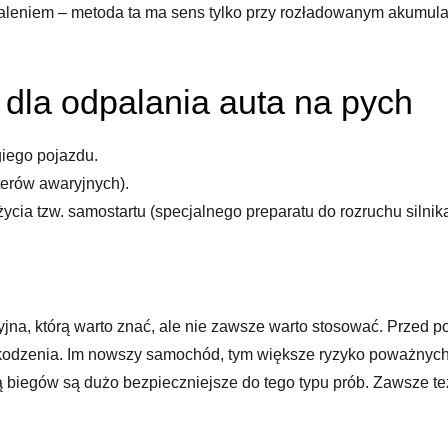
aleniem – metoda ta ma sens tylko przy rozładowanym akumulat
 dla odpalania auta na pych
giego pojazdu.
terów awaryjnych).
ia tzw. samostartu (specjalnego preparatu do rozruchu silnika
na, którą warto znać, ale nie zawsze warto stosować. Przed po
zenia. Im nowszy samochód, tym większe ryzyko poważnych k
ią biegów są dużo bezpieczniejsze do tego typu prób. Zawsze t