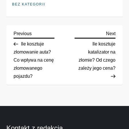
BEZ KATEGORII
N
Previous
Next
Previous
Next
Post
Post
Ile kosztuje
Ile kosztuje
a
złomowanie auta?
katalizator na
Co wpływa na cenę
złomie? Od czego
w
złomowanego
zależy jego cena?
i
pojazdu?
g
a
c
Kontakt z redakcją