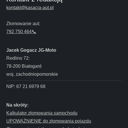
j
kontakt@kasacja-aut.pl
a
Złomowanie aut:
w
792 750 464📞
p
Jacek Gogacz JG-Moto
i
Redlino 72:
s
78-200 Białogard
woj. zachodniopomorskie
u
NIP: 67 21 6979 68
Na skróty:
Kalkulator złomowania samochodu
UPOWAŻNIENIE do złomowania pojazdu