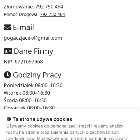
Złomowanie:
792 750 464
Pomoc Drogowa:
792 750 464
E-mail
gogaczjacek@gmail.com
Dane Firmy
NIP: 6721697968
Godziny Pracy
Poniedziałek
08:00–16:30
Wtorek
08:00–16:30
Środa
08:00–16:30
Czwartek
08:00–16:30
Piątek
08:00–16:30
🍪 Ta strona używa cookies
Sobota
10:00–12:00
Używamy cookies do personalizacji treści i reklam, analizy
Niedziela
Zamknięte
ruchu na stronie oraz zbierania danych o zachowaniach
użytkowników. Możesz wybrać, na które kategorie wyrażasz