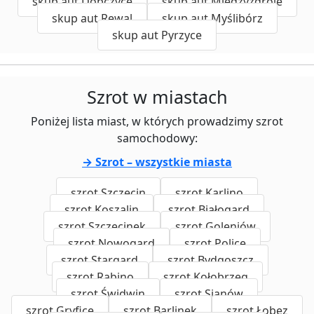
skup aut Dobczyce
skup aut Międzyzdroje
skup aut Rewal
skup aut Myślibórz
skup aut Pyrzyce
Szrot w miastach
Poniżej lista miast, w których prowadzimy szrot
samochodowy:
→ Szrot – wszystkie miasta
szrot Szczecin
szrot Karlino
szrot Koszalin
szrot Białogard
szrot Szczecinek
szrot Goleniów
szrot Nowogard
szrot Police
szrot Stargard
szrot Bydgoszcz
szrot Rąbino
szrot Kołobrzeg
szrot Świdwin
szrot Sianów
szrot Gryfice
szrot Barlinek
szrot Łobez