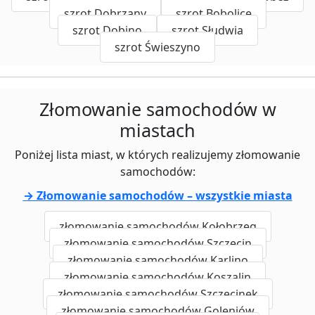
szrot Dobrzany
szrot Bobolice
szrot Dobino
szrot Słudwia
szrot Świeszyno
Złomowanie samochodów w
miastach
Poniżej lista miast, w których realizujemy złomowanie
samochodów:
→ Złomowanie samochodów – wszystkie miasta
złomowanie samochodów Kołobrzeg
złomowanie samochodów Szczecin
złomowanie samochodów Karlino
złomowanie samochodów Koszalin
złomowanie samochodów Szczecinek
złomowanie samochodów Goleniów