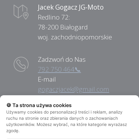
Jacek Gogacz JG-Moto
Redlino 72:
78-200 Białogard
woj. zachodniopomorskie
Zadzwoń do Nas
792 750 464📞
E-mail
gogaczjacek@gmail.com
🍪 Ta strona używa cookies
Pomoc Drogowa
Używamy cookies do personalizacji treści i reklam, analizy
ruchu na stronie oraz zbierania danych o zachowaniach
792 750 464📞
użytkowników. Możesz wybrać, na które kategorie wyrażasz
NIP:
zgodę.