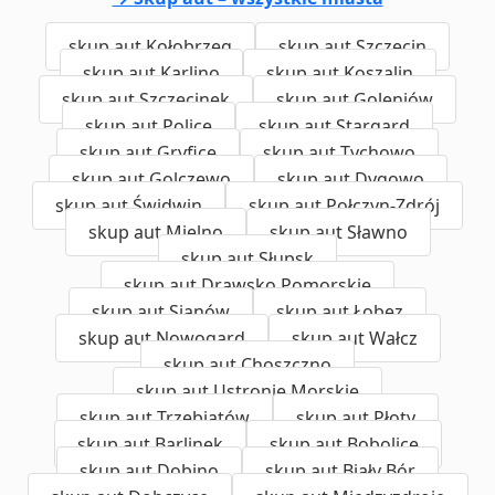
skup aut Kołobrzeg
skup aut Szczecin
skup aut Karlino
skup aut Koszalin
skup aut Szczecinek
skup aut Goleniów
skup aut Police
skup aut Stargard
skup aut Gryfice
skup aut Tychowo
skup aut Golczewo
skup aut Dygowo
skup aut Świdwin
skup aut Połczyn-Zdrój
skup aut Mielno
skup aut Sławno
skup aut Słupsk
skup aut Drawsko Pomorskie
skup aut Sianów
skup aut Łobez
skup aut Nowogard
skup aut Wałcz
skup aut Choszczno
skup aut Ustronie Morskie
skup aut Trzebiatów
skup aut Płoty
skup aut Barlinek
skup aut Bobolice
skup aut Dobino
skup aut Biały Bór