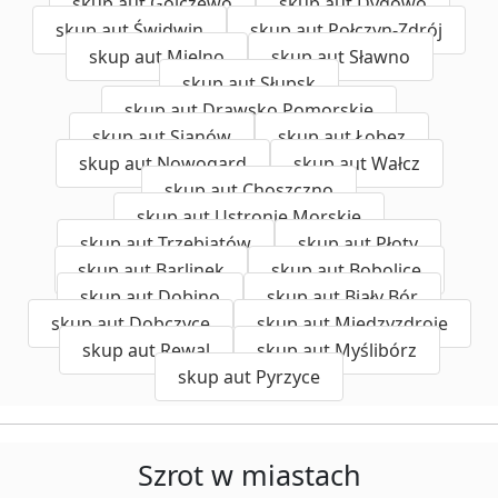
skup aut Golczewo
skup aut Dygowo
skup aut Świdwin
skup aut Połczyn-Zdrój
skup aut Mielno
skup aut Sławno
skup aut Słupsk
skup aut Drawsko Pomorskie
skup aut Sianów
skup aut Łobez
skup aut Nowogard
skup aut Wałcz
skup aut Choszczno
skup aut Ustronie Morskie
skup aut Trzebiatów
skup aut Płoty
skup aut Barlinek
skup aut Bobolice
skup aut Dobino
skup aut Biały Bór
skup aut Dobczyce
skup aut Międzyzdroje
skup aut Rewal
skup aut Myślibórz
skup aut Pyrzyce
Szrot w miastach