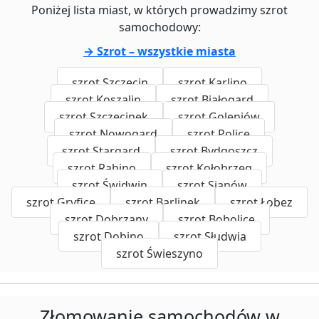
Poniżej lista miast, w których prowadzimy szrot
samochodowy:
→ Szrot – wszystkie miasta
szrot Szczecin
szrot Karlino
szrot Koszalin
szrot Białogard
szrot Szczecinek
szrot Goleniów
szrot Nowogard
szrot Police
szrot Stargard
szrot Bydgoszcz
szrot Rąbino
szrot Kołobrzeg
szrot Świdwin
szrot Sianów
szrot Gryfice
szrot Barlinek
szrot Łobez
szrot Dobrzany
szrot Bobolice
szrot Dobino
szrot Słudwia
szrot Świeszyno
Złomowanie samochodów w