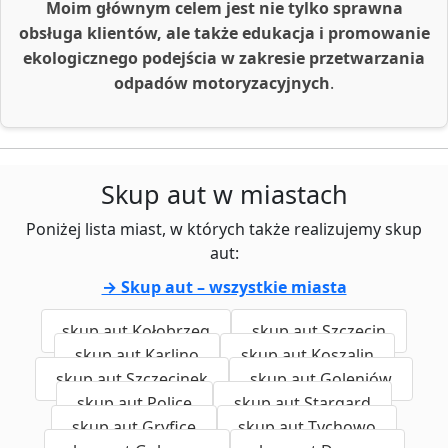
Moim głównym celem jest nie tylko sprawna
obsługa klientów, ale także edukacja i promowanie
ekologicznego podejścia w zakresie przetwarzania
odpadów motoryzacyjnych
.
Skup aut w miastach
Poniżej lista miast, w których także realizujemy skup
aut:
→ Skup aut – wszystkie miasta
skup aut Kołobrzeg
skup aut Szczecin
skup aut Karlino
skup aut Koszalin
skup aut Szczecinek
skup aut Goleniów
skup aut Police
skup aut Stargard
skup aut Gryfice
skup aut Tychowo