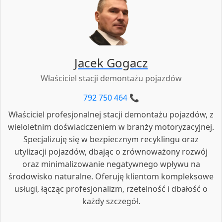
nie posiadasz któregoś z dokumentów,
skontaktuj się z nami – pomożemy znaleźć
odpowiednie rozwiązanie.
Jacek Gogacz
Właściciel stacji demontażu pojazdów
792 750 464 📞
Właściciel profesjonalnej stacji demontażu pojazdów, z
wieloletnim doświadczeniem w branży motoryzacyjnej.
Specjalizuję się w bezpiecznym recyklingu oraz
utylizacji pojazdów, dbając o zrównoważony rozwój
oraz minimalizowanie negatywnego wpływu na
środowisko naturalne. Oferuję klientom kompleksowe
usługi, łącząc profesjonalizm, rzetelność i dbałość o
każdy szczegół.