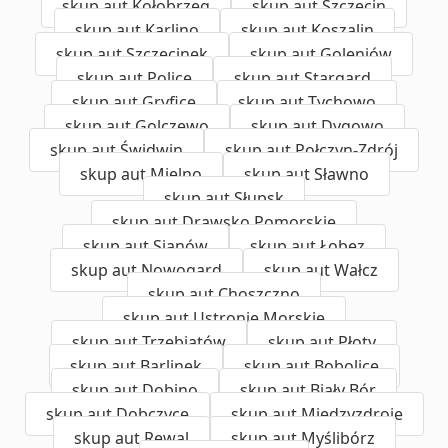
skup aut Kołobrzeg
skup aut Szczecin
skup aut Karlino
skup aut Koszalin
skup aut Szczecinek
skup aut Goleniów
skup aut Police
skup aut Stargard
skup aut Gryfice
skup aut Tychowo
skup aut Golczewo
skup aut Dygowo
skup aut Świdwin
skup aut Połczyn-Zdrój
skup aut Mielno
skup aut Sławno
skup aut Słupsk
skup aut Drawsko Pomorskie
skup aut Sianów
skup aut Łobez
skup aut Nowogard
skup aut Wałcz
skup aut Choszczno
skup aut Ustronie Morskie
skup aut Trzebiatów
skup aut Płoty
skup aut Barlinek
skup aut Bobolice
skup aut Dobino
skup aut Biały Bór
skup aut Dobczyce
skup aut Międzyzdroje
skup aut Rewal
skup aut Myślibórz