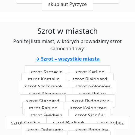
skup aut Pyrzyce
Szrot w miastach
Poniżej lista miast, w których prowadzimy szrot
samochodowy:
→ Szrot – wszystkie miasta
szrot Szczecin
szrot Karlino
szrot Koszalin
szrot Białogard
szrot Szczecinek
szrot Goleniów
szrot Nowogard
szrot Police
szrot Stargard
szrot Bydgoszcz
szrot Rąbino
szrot Kołobrzeg
szrot Świdwin
szrot Sianów
szrot Gryfice
szrot Barlinek
szrot Łobez
szrot Dobrzany
szrot Bobolice