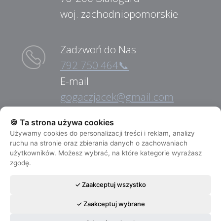
woj. zachodniopomorskie
Zadzwoń do Nas
792 750 464📞
E-mail
gogaczjacek@gmail.com
🍪 Ta strona używa cookies
Pomoc Drogowa
Używamy cookies do personalizacji treści i reklam, analizy
ruchu na stronie oraz zbierania danych o zachowaniach
792 750 464📞
użytkowników. Możesz wybrać, na które kategorie wyrażasz
NIP:
zgodę.
6721697968
✓ Zaakceptuj wszystko
✓ Zaakceptuj wybrane
© Copyright 2017 JG-MOTO/Złomowanie
📞