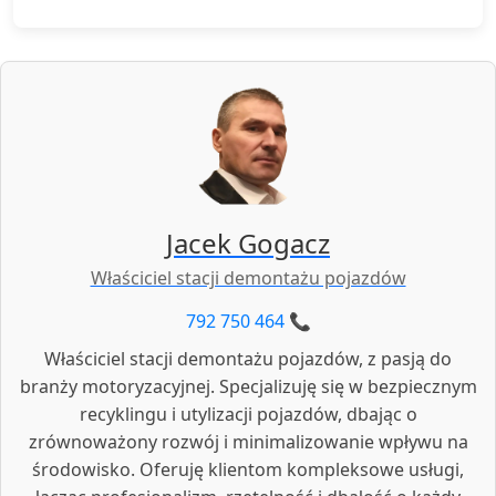
Tak, po podpisaniu dokumentów, otrzymasz
jest dostępna po przeprowadzeniu oględzin
całą kwotę gotówką od razu, bez zbędnych
pojazdu. W przypadku pytań o orientacyjną
formalności. Cały proces jest szybki i
wartość, skontaktuj się z nami telefonicznie.
wygodny, a Ty możesz liczyć na pełną
przejrzystość transakcji.
Jacek Gogacz
Właściciel stacji demontażu pojazdów
792 750 464 📞
Właściciel stacji demontażu pojazdów, z pasją do
branży motoryzacyjnej. Specjalizuję się w bezpiecznym
recyklingu i utylizacji pojazdów, dbając o
zrównoważony rozwój i minimalizowanie wpływu na
środowisko. Oferuję klientom kompleksowe usługi,