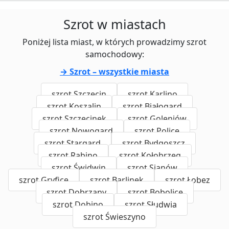
Szrot w miastach
Poniżej lista miast, w których prowadzimy szrot
samochodowy:
→ Szrot – wszystkie miasta
szrot Szczecin
szrot Karlino
szrot Koszalin
szrot Białogard
szrot Szczecinek
szrot Goleniów
szrot Nowogard
szrot Police
szrot Stargard
szrot Bydgoszcz
szrot Rąbino
szrot Kołobrzeg
szrot Świdwin
szrot Sianów
szrot Gryfice
szrot Barlinek
szrot Łobez
szrot Dobrzany
szrot Bobolice
szrot Dobino
szrot Słudwia
szrot Świeszyno