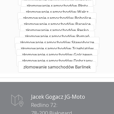
złomowanie samochodów Płoty
złomowanie samochodów Wałcz
złomowanie samochodów Bobolice
złomowanie samochodów Barwice
złomowanie samochodów Resko
złomowanie samochodów Rymań
złomowanie samochodów Sławoborze
złomowanie samochodów Trzebiatów
złomowanie samochodów Golczewo
złomowanie samochodów Dobrzany
złomowanie samochodów Barlinek
Jacek Gogacz JG-Moto
Redlino 72:
78-200 Białogard