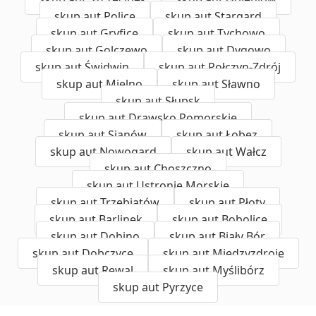
skup aut Police
skup aut Stargard
skup aut Gryfice
skup aut Tychowo
skup aut Golczewo
skup aut Dygowo
skup aut Świdwin
skup aut Połczyn-Zdrój
skup aut Mielno
skup aut Sławno
skup aut Słupsk
skup aut Drawsko Pomorskie
skup aut Sianów
skup aut Łobez
skup aut Nowogard
skup aut Wałcz
skup aut Choszczno
skup aut Ustronie Morskie
skup aut Trzebiatów
skup aut Płoty
skup aut Barlinek
skup aut Bobolice
skup aut Dobino
skup aut Biały Bór
skup aut Dobczyce
skup aut Międzyzdroje
skup aut Rewal
skup aut Myślibórz
skup aut Pyrzyce