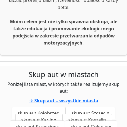
łącząc profesjonalizm, rzetelność i dbałość o każdy
detal.
Moim celem jest nie tylko sprawna obsługa, ale
także edukacja i promowanie ekologicznego
podejścia w zakresie przetwarzania odpadów
motoryzacyjnych
.
Skup aut w miastach
Poniżej lista miast, w których także realizujemy skup
aut:
→ Skup aut – wszystkie miasta
skup aut Kołobrzeg
skup aut Szczecin
skup aut Karlino
skup aut Koszalin
skup aut Szczecinek
skup aut Goleniów