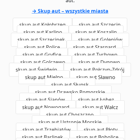
aut:
→ Skup aut – wszystkie miasta
skup aut Kołobrzeg
skup aut Szczecin
skup aut Karlino
skup aut Koszalin
skup aut Szczecinek
skup aut Goleniów
skup aut Police
skup aut Stargard
skup aut Gryfice
skup aut Tychowo
skup aut Golczewo
skup aut Dygowo
skup aut Świdwin
skup aut Połczyn-Zdrój
skup aut Mielno
skup aut Sławno
skup aut Słupsk
skup aut Drawsko Pomorskie
skup aut Sianów
skup aut Łobez
skup aut Nowogard
skup aut Wałcz
skup aut Choszczno
skup aut Ustronie Morskie
skup aut Trzebiatów
skup aut Płoty
skup aut Barlinek
skup aut Bobolice