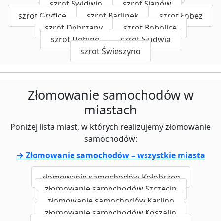
szrot Świdwin
szrot Sianów
szrot Gryfice
szrot Barlinek
szrot Łobez
szrot Dobrzany
szrot Bobolice
szrot Dobino
szrot Słudwia
szrot Świeszyno
Złomowanie samochodów w
miastach
Poniżej lista miast, w których realizujemy złomowanie
samochodów:
→ Złomowanie samochodów – wszystkie miasta
złomowanie samochodów Kołobrzeg
złomowanie samochodów Szczecin
złomowanie samochodów Karlino
złomowanie samochodów Koszalin