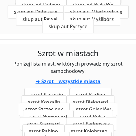
skup aut Dobino
skup aut Biały Bór
skup aut Dobczyce
skup aut Międzyzdroje
skup aut Rewal
skup aut Myślibórz
skup aut Pyrzyce
Szrot w miastach
Poniżej lista miast, w których prowadzimy szrot
samochodowy:
→ Szrot – wszystkie miasta
szrot Szczecin
szrot Karlino
szrot Koszalin
szrot Białogard
szrot Szczecinek
szrot Goleniów
szrot Nowogard
szrot Police
szrot Stargard
szrot Bydgoszcz
szrot Rąbino
szrot Kołobrzeg