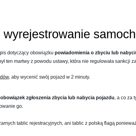
ie wyrejestrowanie samoc
epis dotyczący obowiązku
powiadomienia o zbyciu lub nabyci
 był ten martwy z powodu ustawy, która nie regulowała sankcji 
zdów
, aby wycenić swój pojazd w 2 minuty.
 obowiązek zgłoszenia zbycia lub nabycia pojazdu
, a co za 
rowanie go.
ych tablic rejestracyjnych, ani tablic z polską flagą ponieważ w