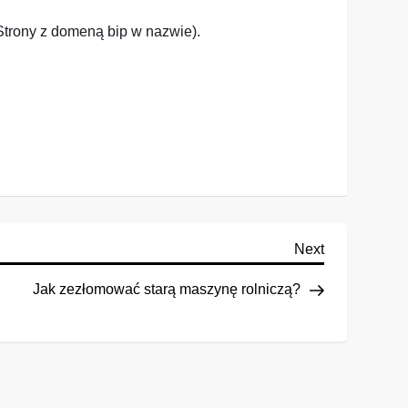
Strony z domeną bip w nazwie).
Next
Next
Post
Jak zezłomować starą maszynę rolniczą?