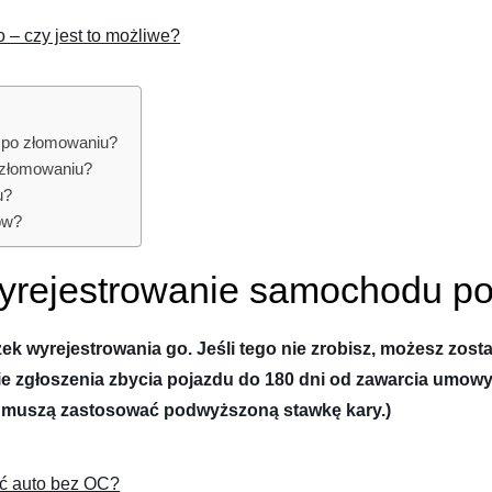
– czy jest to możliwe?
u po złomowaniu?
ezłomowaniu?
u?
ów?
 wyrejestrowanie samochodu 
ek wyrejestrowania go. Jeśli tego nie zrobisz, możesz zos
nie zgłoszenia zbycia pojazdu do 180 dni od zawarcia umow
cy muszą zastosować podwyższoną stawkę kary.)
ć auto bez OC?