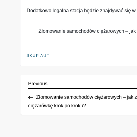
Dodatkowo legalna stacja będzie znajdywać się w
Złomowanie samochodów ciężarowych – jak 
SKUP AUT
N
Previous
Previous
Post
Złomowanie samochodów ciężarowych – jak 
a
ciężarówkę krok po kroku?
w
i