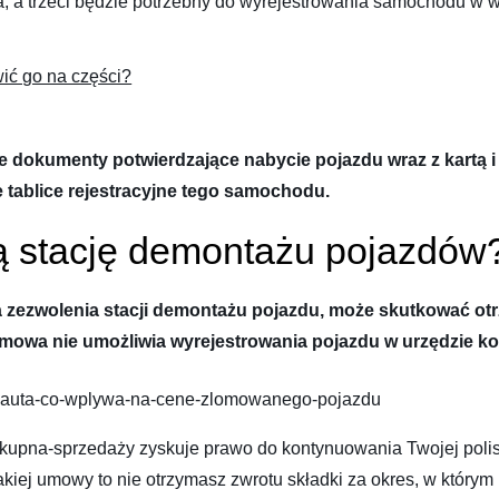
, a trzeci będzie potrzebny do wyrejestrowania samochodu w 
ić go na części?
że dokumenty potwierdzające nabycie pojazdu wraz z kartą
e tablice rejestracyjne tego samochodu.
ą stację demontażu pojazdów
ada zezwolenia stacji demontażu pojazdu, może skutkować
umowa nie umożliwia wyrejestrowania pojazdu w urzędzie ko
nie-auta-co-wplywa-na-cene-zlomowanego-pojazdu
kupna-sprzedaży zyskuje prawo do kontynuowania Twojej polis
iej umowy to nie otrzymasz zwrotu składki za okres, w którym 